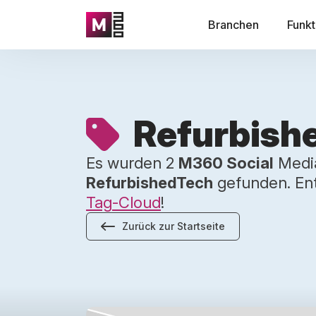
Branchen
Funkt
Refurbish
Es wurden 2
M360 Social
Media
RefurbishedTech
gefunden. Ent
Tag-Cloud
!
Zurück zur Startseite
Von einem leeren Stand auf der CES zu volle