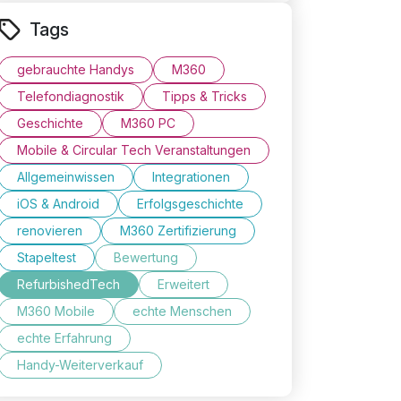
Tags
ontrolle
gebrauchte Handys
M360
Telefondiagnostik
Tipps & Tricks
Geschichte
M360 PC
Mobile & Circular Tech Veranstaltungen
Allgemeinwissen
Integrationen
iOS & Android
Erfolgsgeschichte
renovieren
M360 Zertifizierung
Stapeltest
Bewertung
RefurbishedTech
Erweitert
M360 Mobile
echte Menschen
echte Erfahrung
Handy-Weiterverkauf