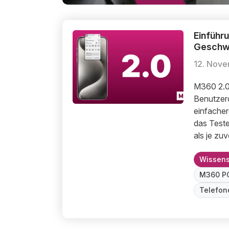
Einführ
Einführung von M360 2.0: Entwickelt für Ge
Einführun
Geschwin
12. Nov
M360 2.0 
Benutzero
einfache
das Test
als je zuv
Wissen
M360 P
Telefon