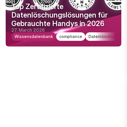
Top Zertifizierte Datenlöschungslösungen für Gebrauch
Top Zertifizierte
Datenlöschungslösungen für
Gebrauchte Handys in 2026
27. March 2026
Wissensdatenbank
compliance
Datenlöschung