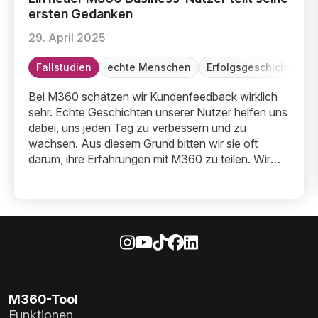
ersten Gedanken
29. April 2025
Fallstudien
echte Menschen
Erfolgsgeschichte
G
Bei M360 schätzen wir Kundenfeedback wirklich
sehr. Echte Geschichten unserer Nutzer helfen uns
dabei, uns jeden Tag zu verbessern und zu
wachsen. Aus diesem Grund bitten wir sie oft
darum, ihre Erfahrungen mit M360 zu teilen. Wir
möchten wissen, was ihnen gefällt, und noch
wichtiger, wie M360 ihre tägliche Arbeit unterstützt.
M360-Tool
Funktionen