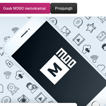
Gauk M360 nemokamai
Prisijungti