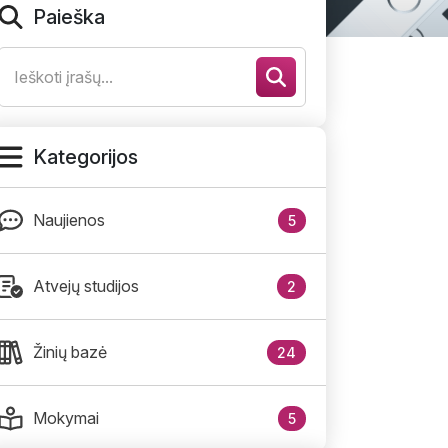
Paieška
Kategorijos
Naujienos
5
Atvejų studijos
2
Žinių bazė
24
Mokymai
5