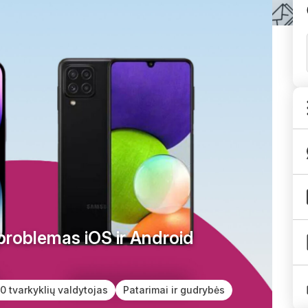
 problemas iOS ir Android
r Android įrenginiuose
 tvarkyklių valdytojas
Patarimai ir gudrybės