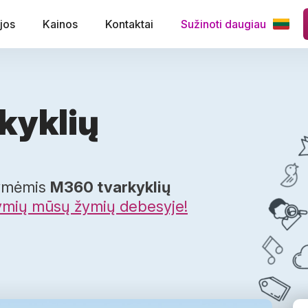
jos
Kainos
Kontaktai
Sužinoti daugiau
kyklių
žymėmis
M360 tvarkyklių
žymių mūsų žymių debesyje!
ndroid įrenginiuose