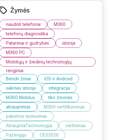
Žymės
naudoti telefonai
M360
telefonų diagnostika
Patarimai ir gudrybės
istorija
M360 PC
Mobiliųjų ir žiedinių technologijų
renginiai
Bendri žiniai
iOS ir Android
sėkmės istorija
integracija
M360 Mobilus
tikri žmonės
atnaujinimas
M360 sertifikavimas
paketinis testavimas
AtnaujintaTechnologija
vertinimas
Pažengęs
CES2026