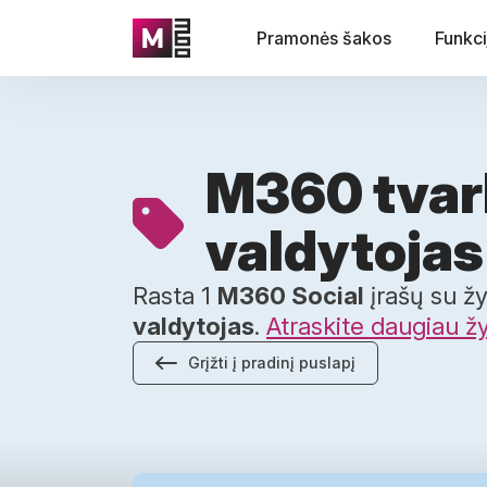
Pramonės šakos
Funkci
M360 tvar
valdytojas
Rasta 1
M360 Social
įrašų su 
valdytojas
.
Atraskite daugiau 
Grįžti į pradinį puslapį
Kaip geriau išspręsti ryšio problemas iOS ir A