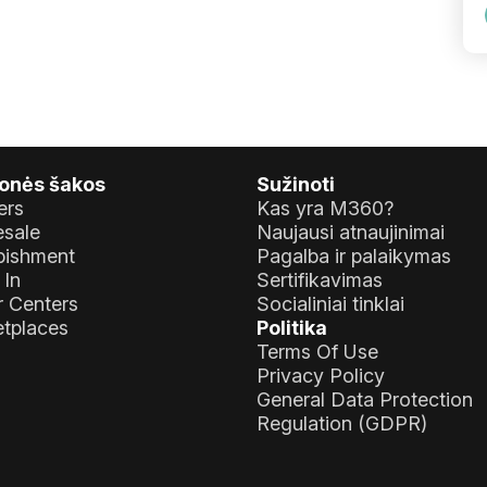
onės šakos
Sužinoti
ers
Kas yra M360?
sale
Naujausi atnaujinimai
bishment
Pagalba ir palaikymas
 In
Sertifikavimas
r Centers
Socialiniai tinklai
tplaces
Politika
Terms Of Use
Privacy Policy
General Data Protection
Regulation (GDPR)