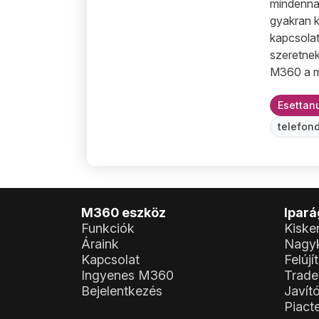
mindenna
gyakran 
kapcsolat
szeretne
M360 a m
Esettan
telefon
M360 eszköz
Ipar
Funkciók
Kiske
Áraink
Nagy
Kapcsolat
Felújí
Ingyenes M360
Trade
Bejelentkezés
Javít
Piact