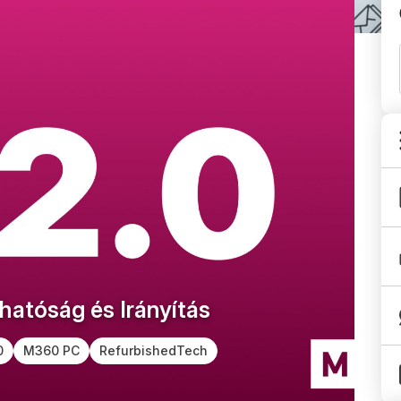
hatóság és Irányítás
yítás
0
M360 PC
RefurbishedTech