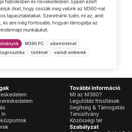
pi fejlődésben és növekedésben. Éppen ezért
kérjük őket, hogy osszák meg velünk az M360-nal
os tapasztalataikat. Szeretnénk tudni, mi az, amit
k, és ami még fontosabb, hogyan támogatja az
indennapi munkájukat.
ulmányok
M360 PC
sikertörténet
diagnosztika
történet
valódi emberek
ágak
További információ
reskedelem
Mi az M360?
kereskedelem
Legutóbbi frissítések
tás
Segítség & Támogatás
 In
Tanúsítvány
óközpontok
Közösségi tér
erek
Szabályzat