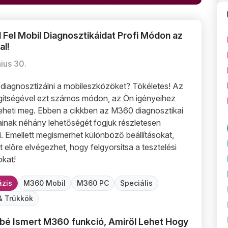
 Fel Mobil Diagnosztikáidat Profi Módon az
 Módon az M360-nal!
el Mobil Diagnosztikáidat Profi Módon az M360-nal!
l!
ius 30.
diagnosztizálni a mobileszközöket? Tökéletes! Az
ítségével ezt számos módon, az Ön igényeihez
teheti meg. Ebben a cikkben az M360 diagnosztikai
inak néhány lehetőségét fogjuk részletesen
. Emellett megismerhet különböző beállításokat,
 előre elvégezhet, hogy felgyorsítsa a tesztelési
okat!
zis
M360 Mobil
M360 PC
Speciális
& Trükkök
bé Ismert M360 funkció, Amiről Lehet Hogy
Lehet Hogy Nem Tudsz!
é Ismert M360 funkció, Amiről Lehet Hogy Nem Tudsz!