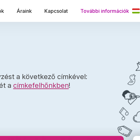
ók
Áraink
Kapcsolat
További információk
zést a következő címkével:
két a
címkefelhőnkben
!
ás