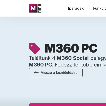
Iparágak
Funkci
M360 PC
Találtunk 4
M360 Social
bejegy
M360 PC
. Fedezz fel több cím
Vissza a kezdőoldalra
M360 2.0: Sebesség, Átláthatóság és Irányít