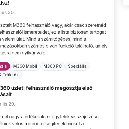
dsz!
ius 30.
sztalt M360 felhasználó vagy, akár csak szeretnéd
elhasználói ismereteidet, ez a lista biztosan tartogat
valami újat. Mind a számítógépes, mind a
almazásokban számos olyan funkció található, amely
antásra nem nyilvánvaló.
zis
M360 Mobil
M360 PC
Speciális
& Trükkök
M360 üzleti felhasználó megosztja első
 első benyomásait
60 üzleti felhasználó megosztja első benyomásait
ásait
ilis 29.
ál nagyra értékeljük az ügyfelek visszajelzéseit.
lóink valós történetei segítenek minket a