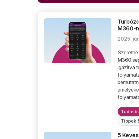
Turbózd
Turbózd Fel Mobil Diagnosztikáidat Profi
Turbózd F
M360-na
2025. jún
Szeretné 
M360 seg
igazítva 
folyamata
bemutatni
amelyeket
folyamat
Tudásbá
Tippek 
5 Kevés
5 Kevésbé Ismert M360 funkció, Amiről 
5 Kevésb