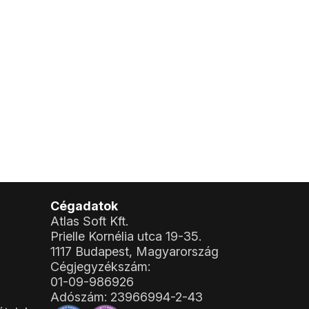
Cégadatok
Atlas Soft Kft.
Prielle Kornélia utca 19-35.
1117 Budapest, Magyarország
Cégjegyzékszám:
01-09-986926
Adószám:
23966994-2-43