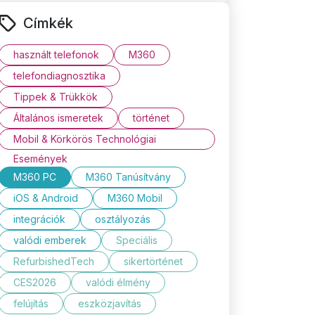
Címkék
használt telefonok
M360
telefondiagnosztika
Tippek & Trükkök
Általános ismeretek
történet
Mobil & Körkörös Technológiai
Események
M360 PC
M360 Tanúsítvány
iOS & Android
M360 Mobil
integrációk
osztályozás
valódi emberek
Speciális
RefurbishedTech
sikertörténet
CES2026
valódi élmény
felújítás
eszközjavítás