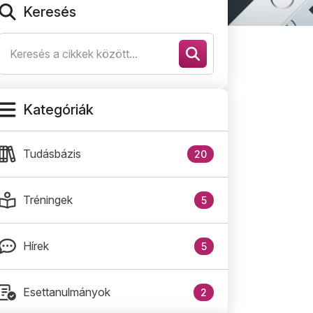
Keresés
Kategóriák
Tudásbázis
20
Tréningek
5
Hírek
5
Esettanulmányok
2