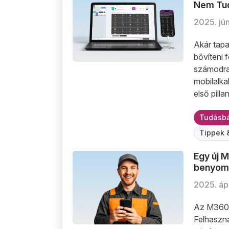
Nem Tu
2025. jún
Akár tapa
bővíteni f
számodra 
mobilalk
első pill
Tudásbá
Tippek 
Egy új 
Egy új M360 üzleti felhasználó megosztja
Egy új M3
benyom
2025. ápr
Az M360-n
Felhaszná