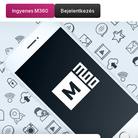
Ingyenes M360
Bejelentkezés