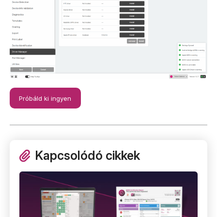
Próbáld ki ingyen
Kapcsolódó cikkek
Az újjal szemben a használt telefon vásárlásának 5 legj
Új