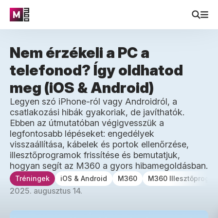
Nem érzékeli a PC a
telefonod? Így oldhatod
meg (iOS & Android)
Legyen szó iPhone-ról vagy Androidról, a
csatlakozási hibák gyakoriak, de javíthatók.
Ebben az útmutatóban végigvesszük a
legfontosabb lépéseket: engedélyek
visszaállítása, kábelek és portok ellenőrzése,
illesztőprogramok frissítése és bemutatjuk,
hogyan segít az M360 a gyors hibamegoldásban.
Tréningek
iOS & Android
M360
M360 Illesztőprogr
2025. augusztus 14.