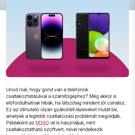
Unod már, hogy gond van a telefonok
csatlakoztatásával a számítógéphez? Még akkor is
előfordulhatnak hibák, ha látszólag mindent jól csinálsz.
Ez az útmutató olyan gyakorlati lépéseket mutat be,
amelyek a legtöbb csatlakozási problémát megoldják.
Példaként az
M360
-at is használjuk, mint
csatlakoztatható szoftvert, mivel rendelkezik