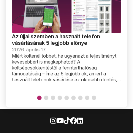
Az újjal szemben a használt telefon
Új
vásárlásának 5 legjobb előnye
ha
2026. április 17.
20
Miért költenél többet, ha ugyanazt a teljesítményt
Az
kevesebbért is megkaphatod? A
Re
költségcsökkentéstől a fenntarthatóság
ép
támogatásáig – íme az 5 legjobb ok, amiért a
el
használt telefonok vásárlása az okosabb döntés,
fe
és hogyan kerülheted el a leggyakoribb buktatókat.
M3
an