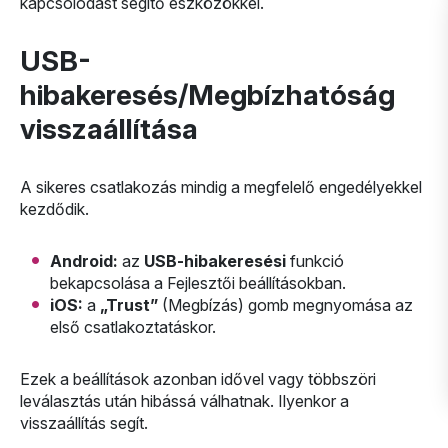
kapcsolódást segítő eszközökkel.
USB-
hibakeresés/Megbízhatóság
visszaállítása
A sikeres csatlakozás mindig a megfelelő engedélyekkel
kezdődik.
Android:
az
USB-hibakeresési
funkció
bekapcsolása a Fejlesztői beállításokban.
iOS:
a
„Trust”
(Megbízás) gomb megnyomása az
első csatlakoztatáskor.
Ezek a beállítások azonban idővel vagy többszöri
leválasztás után hibássá válhatnak. Ilyenkor a
visszaállítás segít.