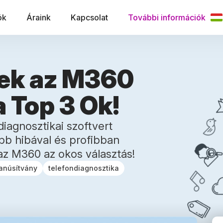
ók
Áraink
Kapcsolat
További információk
ek az M360
a Top 3 Ok!
iagnosztikai szoftvert
bb hibával és profibban
 az M360 az okos választás!
anúsítvány
telefondiagnosztika