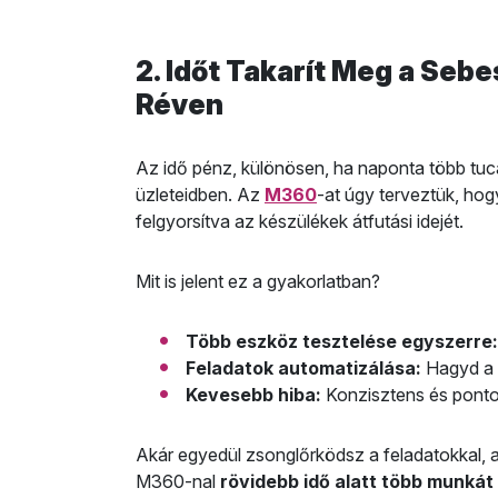
2. Időt Takarít Meg a Seb
Réven
Az idő pénz, különösen, ha naponta több tuc
üzleteidben. Az
M360
-at úgy terveztük, hogy
felgyorsítva az készülékek átfutási idejét.
Mit is jelent ez a gyakorlatban?
Több eszköz tesztelése egyszerre:
Feladatok automatizálása:
Hagyd a p
Kevesebb hiba:
Konzisztens és ponto
Akár egyedül zsonglőrködsz a feladatokkal, 
M360-nal
rövidebb idő alatt több munkát