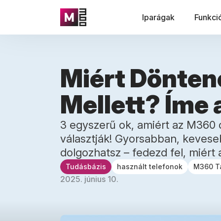
Iparágak
Funkci
Miért Dönten
Mellett? Íme 
3 egyszerű ok, amiért az M360 d
választják! Gyorsabban, kevese
dolgozhatsz – fedezd fel, miért
Tudásbázis
használt telefonok
M360 T
2025. június 10.