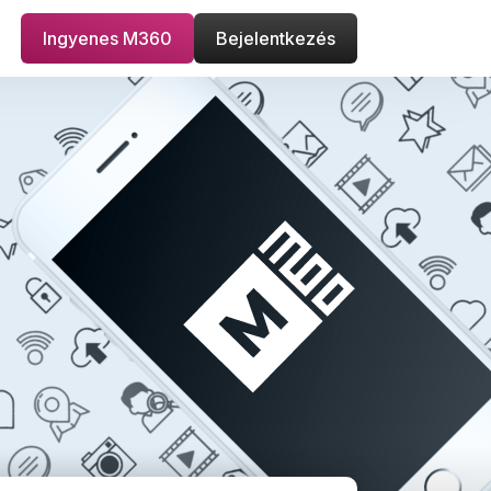
Ingyenes M360
Bejelentkezés