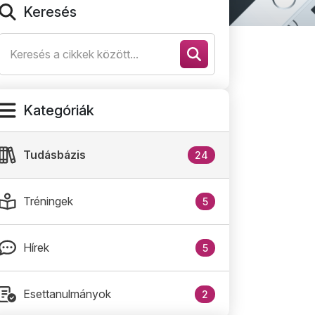
Keresés
Kategóriák
Tudásbázis
24
Tréningek
5
Hírek
5
Esettanulmányok
2