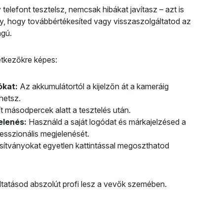
telefont tesztelsz, nemcsak hibákat javítasz – azt is
y, hogy továbbértékesíted vagy visszaszolgáltatod az
ágú.
tkezőkre képes:
ókat:
Az akkumulátortól a kijelzőn át a kameráig
hetsz.
ít másodpercek alatt a tesztelés után.
elenés:
Használd a saját logódat és márkajelzésed a
fesszionális megjelenését.
sítványokat egyetlen kattintással megoszthatod
ltatásod abszolút profi lesz a vevők szemében.