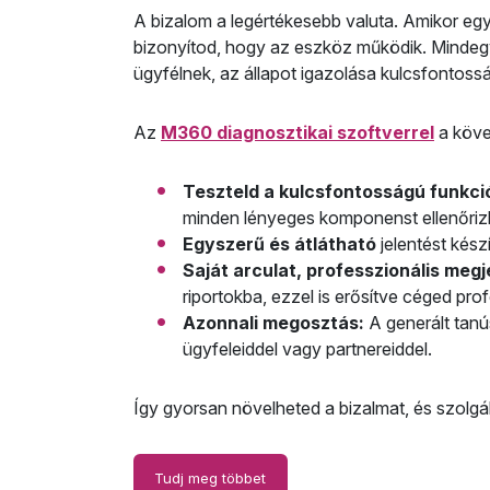
A bizalom a legértékesebb valuta. Amikor egy 
bizonyítod, hogy az eszköz működik. Mindeg
ügyfélnek, az állapot igazolása kulcsfontoss
Az
M360 diagnosztikai szoftverrel
a köve
Teszteld a kulcsfontosságú funkci
minden lényeges komponenst ellenőriz
Egyszerű és átlátható
jelentést kész
Saját arculat, professzionális megj
riportokba, ezzel is erősítve céged pro
Azonnali megosztás:
A generált tanú
ügyfeleiddel vagy partnereiddel.
Így gyorsan növelheted a bizalmat, és szolgá
Tudj meg többet