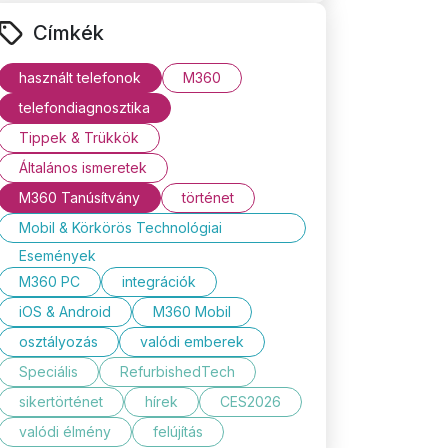
Címkék
használt telefonok
M360
telefondiagnosztika
Tippek & Trükkök
Általános ismeretek
M360 Tanúsítvány
történet
Mobil & Körkörös Technológiai
Események
M360 PC
integrációk
iOS & Android
M360 Mobil
osztályozás
valódi emberek
Speciális
RefurbishedTech
sikertörténet
hírek
CES2026
valódi élmény
felújítás