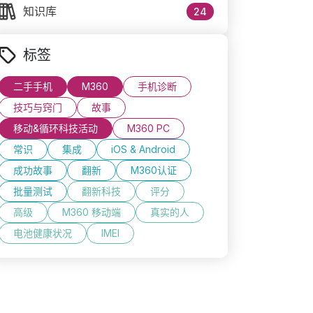
知识库
24
标签
二手手机
M360
手机诊断
技巧与窍门
故事
移动&循环科技活动
M360 PC
常识
集成
iOS & Android
成功故事
翻新
M360认证
批量测试
翻新科技
评分
高级
M360 移动端
真实的人
电池健康状况
IMEI