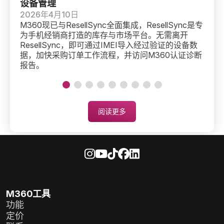
设备管理
2
二
2026年4月10日
修
M360现已与ResellSync全面集成，ResellSync是专
签
为手机经销商打造的库存与市场平台。无需离开
ResellSync，即可通过IMEI导入经过验证的设备数
据，加快采购订单工作流程，并访问M360认证诊断
报告。
阅读更多
M360工具
功能
定价