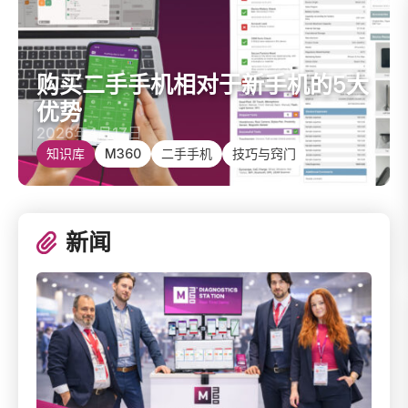
购买二手手机相对于新手机的5大优势
购买二手手机相对于新手机的5大
优势
2026年4月17日
知识库
M360
二手手机
技巧与窍门
新闻
M360在2026年巴塞罗那GSMx大会：我们如何脱颖而出
从