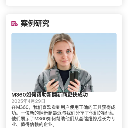
案例研究
M360如何帮助新翻新商更快成功
一
M360如何帮助新翻新商更快成功
一
2025年4月29日
2
在M360，我们喜欢看到用户使用正确的工具获得成
在
功。一位新的翻新商最近与我们分享了他们的经验。
故
他们展示了M360如何帮助他们从基础维修成长为专
们
业、值得信赖的企业。
么