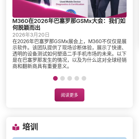
M360在2026年巴塞罗那GSMx大会：我们如
从
何脱颖而出
行
2026年3月20日
2
在2026年巴塞罗那GSMx展会上，M360不仅仅是展
了
示软件。该团队提供了现场诊断体验，展示了快速、
么
透明的设备测试如何塑造二手手机市场的未来。以下
时
是在巴塞罗那发生的情况，以及为什么这对全球经销
商和翻新商具有重要意义。
阅读更多
培训