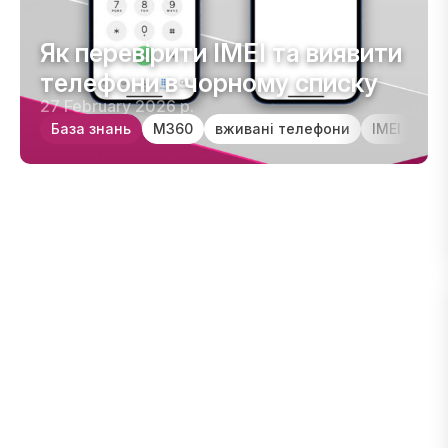
Як перевірити IMEI та виявити телефони в чорному 
Як перевірити IMEI та виявити
телефони в чорному списку
27 February 2026 р.
База знань
M360
вживані телефони
ІМЕІ
Пор