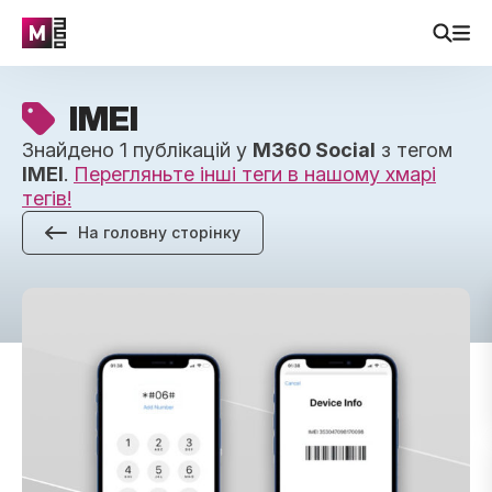
ІМЕІ
Знайдено 1 публікацій у
M360 Social
з тегом
ІМЕІ
.
Перегляньте інші теги в нашому хмарі
тегів!
На головну сторінку
Як перевірити IMEI та виявити телефони в чорному спи