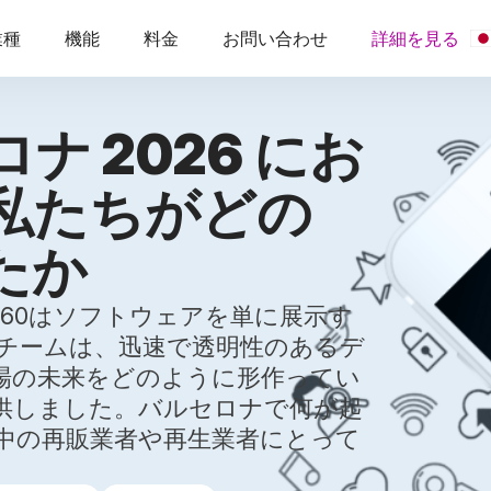
業種
機能
料金
お問い合わせ
詳細を見る
ロナ 2026 にお
：私たちがどの
たか
では、M360はソフトウェアを単に展示す
チームは、迅速で透明性のあるデ
場の未来をどのように形作ってい
供しました。バルセロナで何が起
中の再販業者や再生業者にとって
。