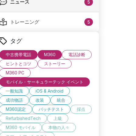
ニュース
5
トレーニング
5
タグ
中古携帯電話
M360
電話診断
ヒントとコツ
ストーリー
M360 PC
モバイル・サーキュラーテック イベント
一般知識
iOS & Android
成功物語
改装
統合
M360認定
バッチテスト
採点
RefurbishedTech
上級
M360 モバイル
本物の人々